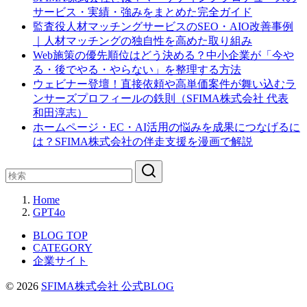
サービス・実績・強みをまとめた完全ガイド
監査役人材マッチングサービスのSEO・AIO改善事例
｜人材マッチングの独自性を高めた取り組み
Web施策の優先順位はどう決める？中小企業が「今や
る・後でやる・やらない」を整理する方法
ウェビナー登壇！直接依頼や高単価案件が舞い込むラ
ンサーズプロフィールの鉄則（SFIMA株式会社 代表
和田淳志）
ホームページ・EC・AI活用の悩みを成果につなげるに
は？SFIMA株式会社の伴走支援を漫画で解説
Home
GPT4o
BLOG TOP
CATEGORY
企業サイト
© 2026
SFIMA株式会社 公式BLOG