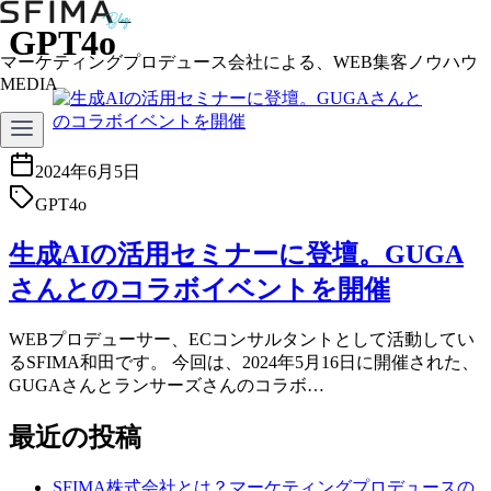
コ
GPT4o
ン
マーケティングプロデュース会社による、WEB集客ノウハウ
テ
MEDIA
ン
ツ
へ
移
2024年6月5日
動
GPT4o
生成AIの活用セミナーに登壇。GUGA
さんとのコラボイベントを開催
WEBプロデューサー、ECコンサルタントとして活動してい
るSFIMA和田です。 今回は、2024年5月16日に開催された、
GUGAさんとランサーズさんのコラボ…
最近の投稿
SFIMA株式会社とは？マーケティングプロデュースの